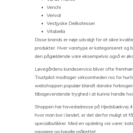
Venchi
Verival
Vestjyske Delikatesser
Vitabella
Disse brands er nøje udvalgt for at sikre kvali
produkter. Hver varetype er kategoriseret og 
den pågældende vare eksempelvis også er økolo
Løvegårdens kundeservice bliver ofte fremhæ
Trustpilot modtager virksomheden ros for hurtig
webshoppen populær blandt danske forbrugere
tilbagevendende tryghed i at kunne handle hos 
Shoppen har hovedadresse på Hjedsbækvej 451
hvor man bor i landet, er det derfor muligt at få
specialbutikker. Med en opdeling via varer, kate
navigere og handle målrettet.