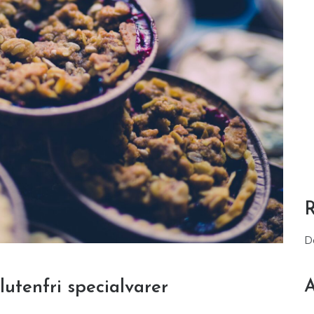
D
A
utenfri specialvarer