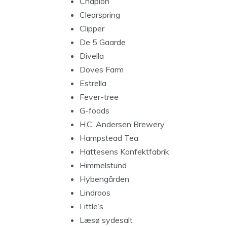
Chaplon
Clearspring
Clipper
De 5 Gaarde
Divella
Doves Farm
Estrella
Fever-tree
G-foods
H.C. Andersen Brewery
Hampstead Tea
Hattesens Konfektfabrik
Himmelstund
Hybengården
Lindroos
Little’s
Læsø sydesalt