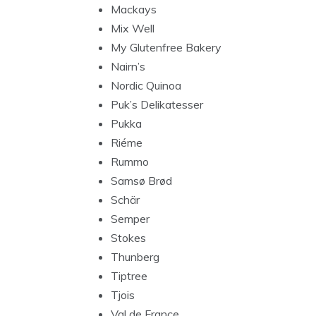
Mackays
Mix Well
My Glutenfree Bakery
Nairn’s
Nordic Quinoa
Puk’s Delikatesser
Pukka
Riéme
Rummo
Samsø Brød
Schär
Semper
Stokes
Thunberg
Tiptree
Tjois
Val de France