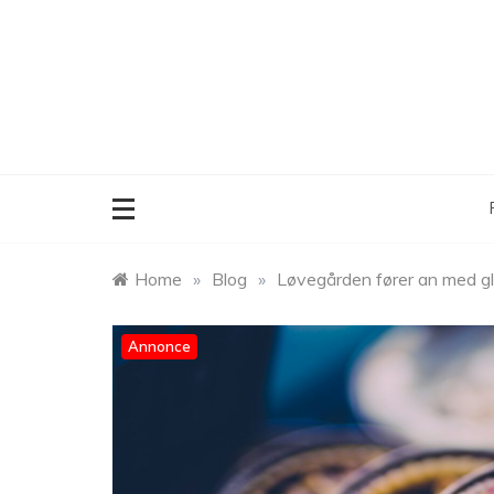
Skip
to
content
Home
»
Blog
»
Løvegården fører an med glu
Annonce